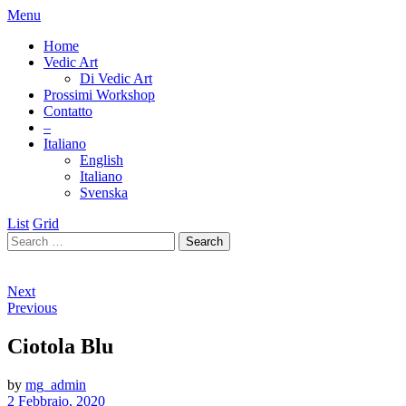
Menu
Home
Vedic Art
Di Vedic Art
Prossimi Workshop
Contatto
–
Italiano
English
Italiano
Svenska
List
Grid
Next
Previous
Ciotola Blu
by
mg_admin
2 Febbraio, 2020